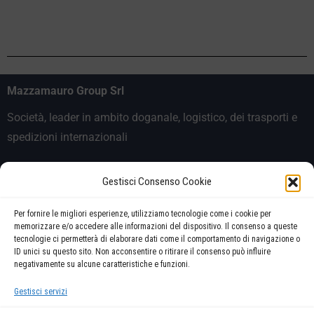
Mazzamauro Group Srl
Società, leader in ambito doganale, logistico, dei trasporti e
spedizioni internazionali
Link
Gestisci Consenso Cookie
Contattaci
Per fornire le migliori esperienze, utilizziamo tecnologie come i cookie per
_______________________
memorizzare e/o accedere alle informazioni del dispositivo. Il consenso a queste
tecnologie ci permetterà di elaborare dati come il comportamento di navigazione o
Trasparenza
ID unici su questo sito. Non acconsentire o ritirare il consenso può influire
negativamente su alcune caratteristiche e funzioni.
Privacy Policy
Gestisci servizi